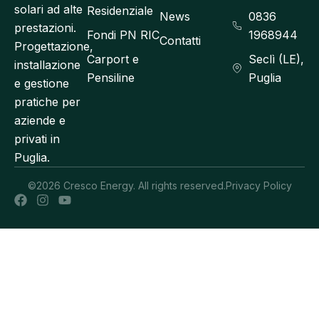
solari ad alte
Residenziale
News
0836
prestazioni.
Fondi PN RIC
1968944
Contatti
Progettazione,
Carport e
Seclì (LE),
installazione
Pensiline
Puglia
e gestione
pratiche per
aziende e
privati in
Puglia.
©2026 Cresco Energy. All rights reserved.
Privacy Policy
F
I
Y
a
n
o
c
s
u
e
t
t
b
a
u
o
g
b
o
r
e
k
a
m