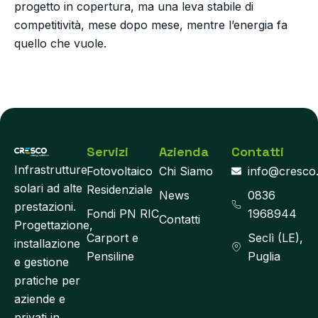
progetto in copertura, ma una leva stabile di
competitività, mese dopo mese, mentre l’energia fa
quello che vuole.
Servizi
Azienda
Contatti
Infrastrutture
Fotovoltaico
Chi Siamo
info@cresco
solari ad alte
Residenziale
News
0836
prestazioni.
Fondi PN RIC
1968944
Contatti
Progettazione,
Carport e
Seclì (LE),
installazione
Pensiline
Puglia
e gestione
pratiche per
aziende e
privati in