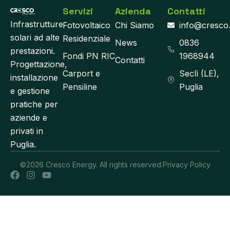
Servizi
Azienda
Contatti
Infrastrutture
Fotovoltaico
Chi Siamo
info@cresco
solari ad alte
Residenziale
News
0836
prestazioni.
Fondi PN RIC
1968944
Contatti
Progettazione,
Carport e
Seclì (LE),
installazione
Pensiline
Puglia
e gestione
pratiche per
aziende e
privati in
Puglia.
©2026 Cresco Energy. All rights reserved.
Privacy Policy
F
I
Y
a
n
o
c
s
u
e
t
t
b
a
u
o
g
b
o
r
e