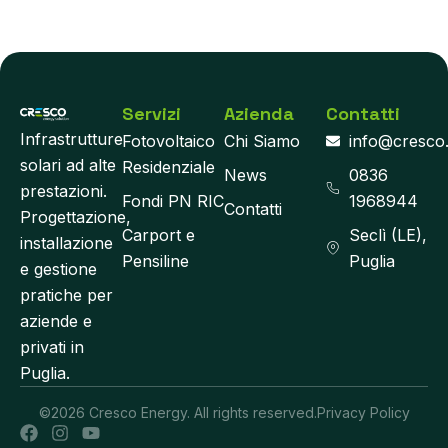
Servizi
Azienda
Contatti
Infrastrutture
Fotovoltaico
Chi Siamo
info@cresco
solari ad alte
Residenziale
News
0836
prestazioni.
Fondi PN RIC
1968944
Contatti
Progettazione,
Carport e
Seclì (LE),
installazione
Pensiline
Puglia
e gestione
pratiche per
aziende e
privati in
Puglia.
©2026 Cresco Energy. All rights reserved.
Privacy Policy
F
I
Y