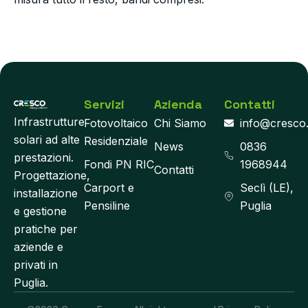
Servizi
Azienda
Contatti
Infrastrutture
Fotovoltaico
Chi Siamo
info@cresco
solari ad alte
Residenziale
News
0836
prestazioni.
Fondi PN RIC
1968944
Contatti
Progettazione,
Carport e
Seclì (LE),
installazione
Pensiline
Puglia
e gestione
pratiche per
aziende e
privati in
Puglia.