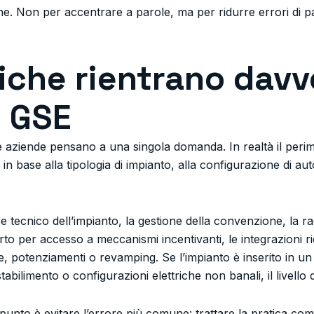
che. Non per accentrare a parole, ma per ridurre errori di pa
tiche rientrano davv
o GSE
e aziende pensano a una singola domanda. In realtà il pe
 in base alla tipologia di impianto, alla configurazione di a
e tecnico dell’impianto, la gestione della convenzione, la rac
to per accesso a meccanismi incentivanti, le integrazioni ri
e, potenziamenti o revamping. Se l’impianto è inserito in un
 stabilimento o configurazioni elettriche non banali, il livello 
 punto è evitare l’errore più comune: trattare la pratica co