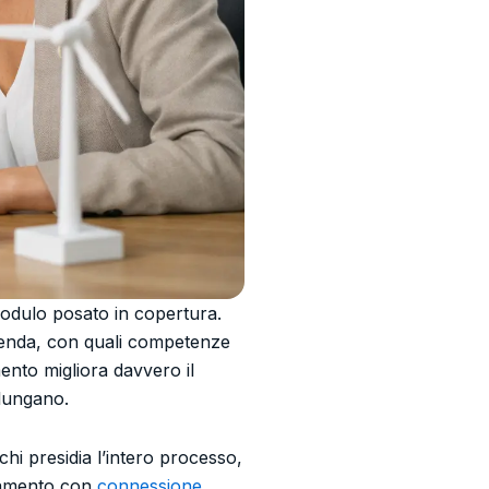
modulo posato in copertura.
azienda, con quali competenze
ento migliora davvero il
llungano.
hi presidia l’intero processo,
ineamento con
connessione,