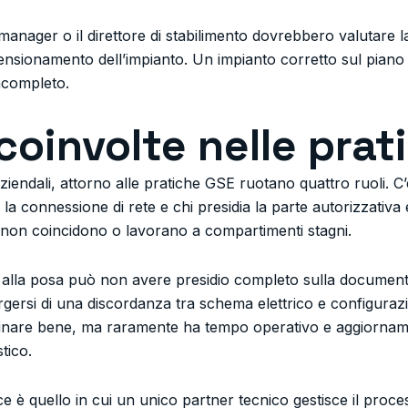
y manager o il direttore di stabilimento dovrebbero valutare
mensionamento dell’impianto. Un impianto corretto sul pian
ncompleto.
 coinvolte nelle pra
ziendali, attorno alle pratiche GSE ruotano quattro ruoli. C’
 la connessione di rete e chi presidia la parte autorizzativ
 non coincidono o lavorano a compartimenti stagni.
lo alla posa può non avere presidio completo sulla docume
gersi di una discordanza tra schema elettrico e configuraz
rdinare bene, ma raramente ha tempo operativo e aggiornam
tico.
 è quello in cui un unico partner tecnico gestisce il process