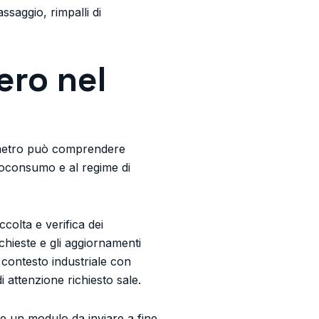
ssaggio, rimpalli di
ero nel
rimetro può comprendere
utoconsumo e al regime di
colta e verifica dei
chieste e gli aggiornamenti
 contesto industriale con
di attenzione richiesto sale.
me un modulo da inviare a fine