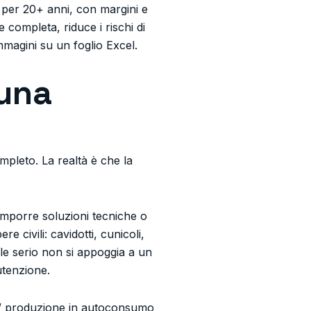
i per 20+ anni, con margini e
 completa, riduce i rischi di
mmagini su un foglio Excel.
 una
mpleto. La realtà è che la
ò imporre soluzioni tecniche o
 civili: cavidotti, cunicoli,
ale serio non si appoggia a un
utenzione.
gia” produzione in autoconsumo