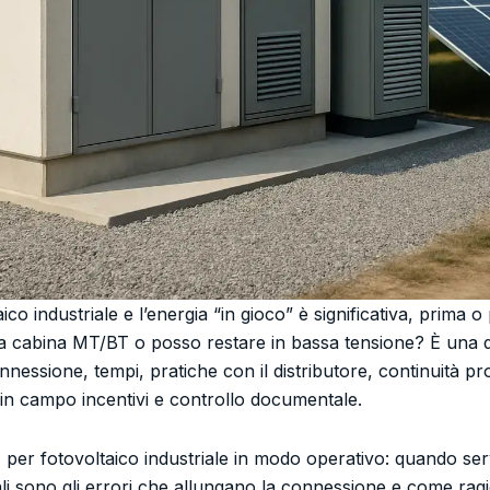
co industriale e l’energia “in gioco” è significativa, prima o
 cabina MT/BT o posso restare in bassa tensione? È una d
nnessione, tempi, pratiche con il distributore, continuità pr
in campo incentivi e controllo documentale.
 per fotovoltaico industriale in modo operativo: quando se
uali sono gli errori che allungano la connessione e come r