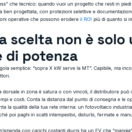
ness” che tecnico: quando vuoi un progetto che resti in pied
ina ben progettata, con protezioni selettive e documentazione
tazioni operative che possono erodere
il ROI
più di quanto si i
la scelta non è solo
 di potenza
gola semplice: “sopra X kW serve la MT”. Capibile, ma inco
tori.
la dorsale in zona è satura o con vincoli, il distributore pu
pi e costi. Conta la distanza dal punto di consegna e le opere
ta la qualità della tua rete interna: un fotovoltaico industri
rché poi paghi in scatti intempestivi, disturbi, fermate e man
o. Un’azienda con carichi costanti diurni ha un FV che “man