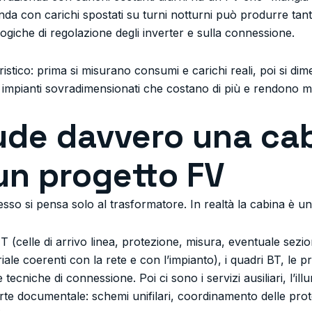
enda con carichi spostati su turni notturni può produrre ta
 logiche di regolazione degli inverter e sulla connessione.
istico: prima si misurano consumi e carichi reali, poi si di
ce impianti sovradimensionati che costano di più e rendono 
ude davvero una ca
un progetto FV
sso si pensa solo al trasformatore. In realtà la cabina è un
 (celle di arrivo linea, protezione, misura, eventuale sezi
le coerenti con la rete e con l’impianto), i quadri BT, le pro
e tecniche di connessione. Poi ci sono i servizi ausiliari, l’il
rte documentale: schemi unifilari, coordinamento delle prote