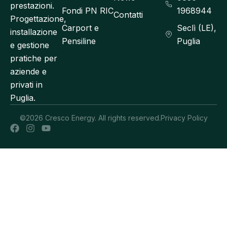
prestazioni.
Fondi PN RIC
1968944
Contatti
Progettazione,
Carport e
Seclì (LE),
installazione
Pensiline
Puglia
e gestione
pratiche per
aziende e
privati in
Puglia.
©2026 Cresco Energy. All rights reserved.
Privacy Policy
F
I
Y
a
n
o
c
s
u
e
t
t
b
a
u
o
g
b
o
r
e
k
a
m