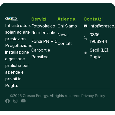
Servizi
Azienda
Contatti
Infrastrutture
Fotovoltaico
Chi Siamo
info@cresco
solari ad alte
Residenziale
News
0836
prestazioni.
Fondi PN RIC
1968944
Contatti
Progettazione,
Carport e
Seclì (LE),
installazione
Pensiline
Puglia
e gestione
pratiche per
aziende e
privati in
Puglia.
©2026 Cresco Energy. All rights reserved.
Privacy Policy
F
I
Y
a
n
o
c
s
u
e
t
t