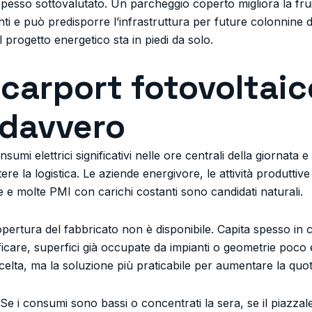
esso sottovalutato. Un parcheggio coperto migliora la fruibi
enti e può predisporre l’infrastruttura per future colonnine 
 progetto energetico sta in piedi da solo.
 carport fotovoltaic
 davvero
umi elettrici significativi nelle ore centrali della giornata e
re la logistica. Le aziende energivore, le attività produttive
e e molte PMI con carichi costanti sono candidati naturali.
ertura del fabbricato non è disponibile. Capita spesso in 
icare, superfici già occupate da impianti o geometrie poco effi
elta, ma la soluzione più praticabile per aumentare la qu
e i consumi sono bassi o concentrati la sera, se il piazza