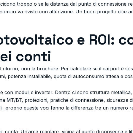
 incidono troppo o se la distanza dal punto di connessione r
conomico va rivisto con attenzione. Un buon progetto dice 
otovoltaico e ROI: c
ei conti
l ritorno, non la brochure. Per calcolare se il carport è sos
umi, potenza installabile, quota di autoconsumo attesa e cos
 con moduli e inverter. Dentro ci sono struttura metallica, 
na MT/BT, protezioni, pratiche di connessione, sicurezza di
ali, proprio queste voci fanno la differenza tra un numero re
 conta. Un’area regolare, vicina al punto di consegna e li