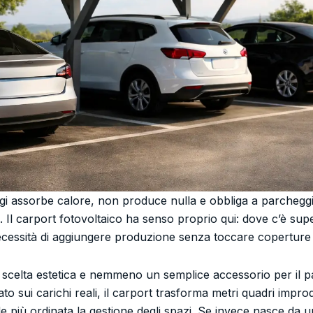
i assorbe calore, non produce nulla e obbliga a parcheggia
 Il carport fotovoltaico ha senso proprio qui: dove c’è super
necessità di aggiungere produzione senza toccare coperture gi
scelta estetica e nemmeno un semplice accessorio per il p
to sui carichi reali, il carport trasforma metri quadri impr
e più ordinata la gestione degli spazi. Se invece nasce da 