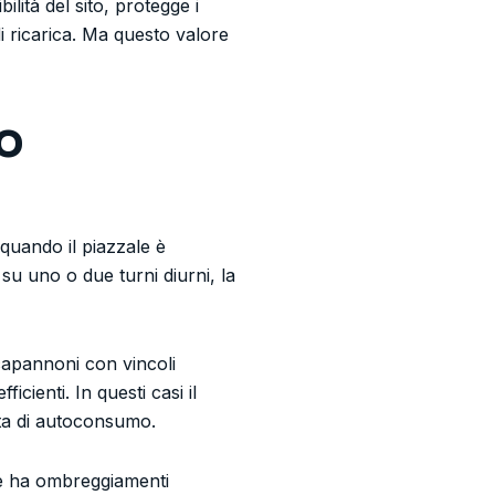
lità del sito, protegge i
di ricarica. Ma questo valore
o
 quando il piazzale è
 su uno o due turni diurni, la
capannoni con vincoli
cienti. In questi casi il
ota di autoconsumo.
le ha ombreggiamenti