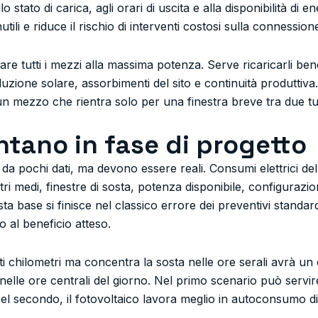
lo stato di carica, agli orari di uscita e alla disponibilità di 
ili e riduce il rischio di interventi costosi sulla connession
care tutti i mezzi alla massima potenza. Serve ricaricarli ben
uzione solare, assorbimenti del sito e continuità produttiv
un mezzo che rientra solo per una finestra breve tra due tu
ontano in fase di progetto
 da pochi dati, ma devono essere reali. Consumi elettrici de
etri medi, finestre di sosta, potenza disponibile, configurazio
sta base si finisce nel classico errore dei preventivi standardi
 al beneficio atteso.
 chilometri ma concentra la sosta nelle ore serali avrà un 
 nelle ore centrali del giorno. Nel primo scenario può servi
a. Nel secondo, il fotovoltaico lavora meglio in autoconsumo d