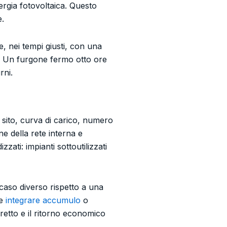
energia fotovoltaica. Questo
e.
e, nei tempi giusti, con una
a. Un furgone fermo otto ore
rni.
l sito, curva di carico, numero
ne della rete interna e
zzati: impianti sottoutilizzati
caso diverso rispetto a una
re
integrare accumulo
o
iretto e il ritorno economico