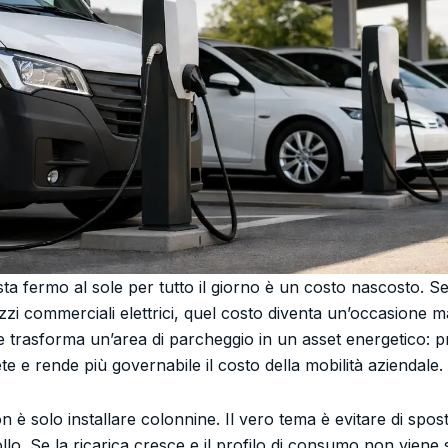
a fermo al sole per tutto il giorno è un costo nascosto. Se 
ezzi commerciali elettrici, quel costo diventa un’occasione 
tte trasforma un’area di parcheggio in un asset energetico: 
rete e rende più governabile il costo della mobilità aziendale.
 è solo installare colonnine. Il vero tema è evitare di sposta
llo. Se la ricarica cresce e il profilo di consumo non viene s