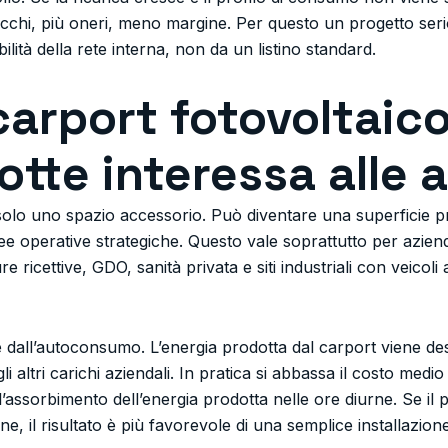
cchi, più oneri, meno margine. Per questo un progetto serio 
bilità della rete interna, non da un listino standard.
 carport fotovoltaic
lotte interessa alle
solo uno spazio accessorio. Può diventare una superficie 
e operative strategiche. Questo vale soprattutto per aziend
e ricettive, GDO, sanità privata e siti industriali con veicoli 
all’autoconsumo. L’energia prodotta dal carport viene destin
li altri carichi aziendali. In pratica si abbassa il costo medi
a l’assorbimento dell’energia prodotta nelle ore diurne. Se il p
one, il risultato è più favorevole di una semplice installazio